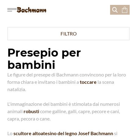



FILTRO
Presepio per
bambini
Le figure del presepe di Bachmann convincono per la loro
forma chiara e invitano i bambini a
toccare
la scena
natalizia.
L'immaginazione dei bambini è stimolata dai numerosi
animali
robusti
come galline, galli, capre, pecore e cani,
capra, pecora o cane.
Lo
scultore altoatesino del legno Josef Bachmann
si