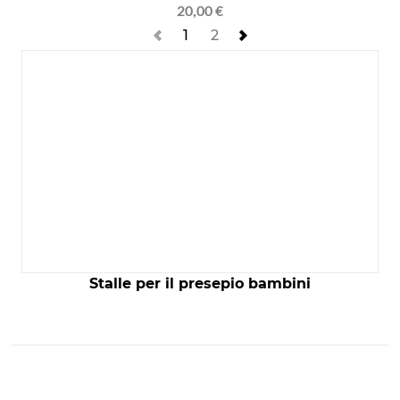
Cane pastore
20,00 €
1
2


Stalle per il presepio bambini