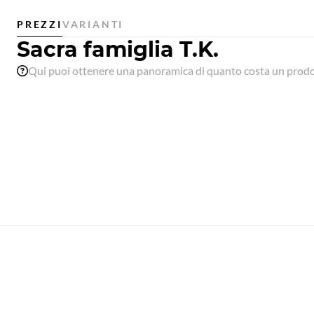
PREZZI
VARIANTI
Sacra famiglia T.K.
Qui puoi ottenere una panoramica di quanto costa un prodot
