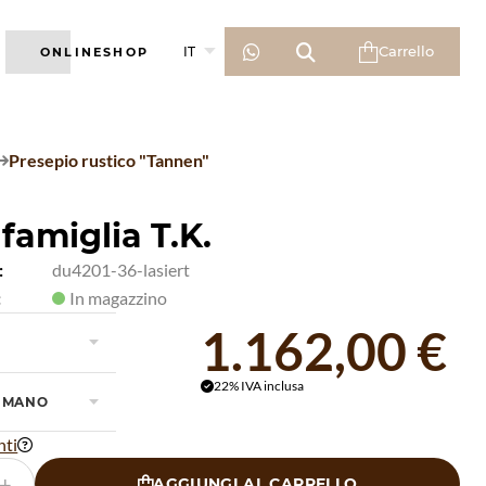



Carrello
IT
ONLINESHOP

Presepio rustico "Tannen"

famiglia T.K.
:
du4201-36-lasiert
:
In magazzino
1.162,00 €

22% IVA inclusa

 MANO

nti

+
AGGIUNGI AL CARRELLO
