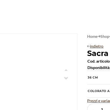
Home
Shop

indietro

Sacra 
Cod. articolo
Disponibilità

36 CM

COLORATO A
Prezzi e varia
-