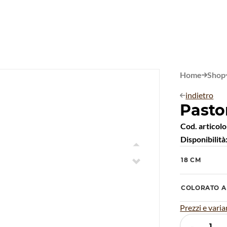
Home
Shop

indietro

Pasto
Cod. articolo
Disponibilità

18 CM

COLORATO A
Prezzi e varia
-