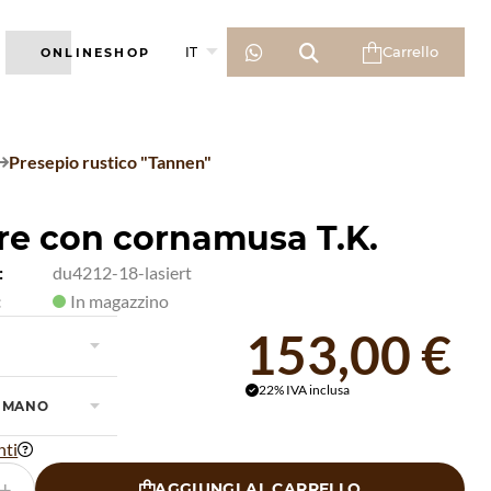



Carrello
IT
ONLINESHOP

Presepio rustico "Tannen"

re con cornamusa T.K.
:
du4212-18-lasiert
:
In magazzino
153,00 €

22% IVA inclusa

 MANO

nti

+
AGGIUNGI AL CARRELLO
