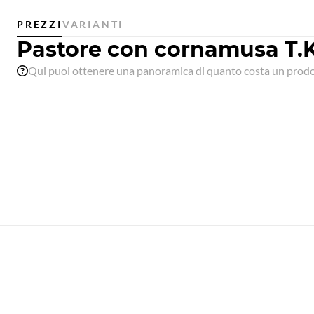
PREZZI
VARIANTI
Pastore con cornamusa T.K
Qui puoi ottenere una panoramica di quanto costa un prodot
