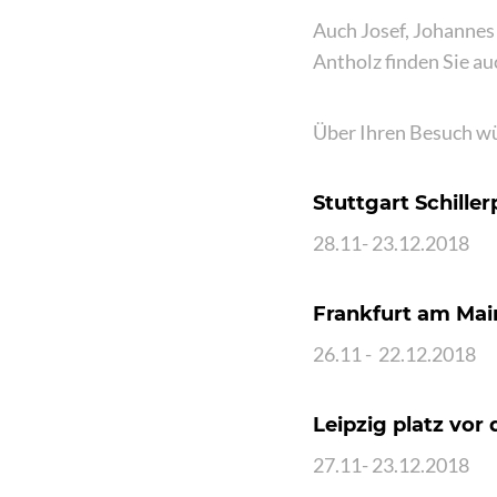
Auch Josef, Johannes
Antholz finden Sie au
Über Ihren Besuch wü
Stuttgart Schiller
28.11- 23.12.2018
Frankfurt am Mai
26.11 - 22.12.2018
Leipzig platz vor
27.11- 23.12.2018