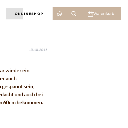



Warenkorb
ONLINESHOP
15.10.2018
war wieder ein
ber auch
 gespannt sein,
dacht und auch bei
d in 60cm bekommen.