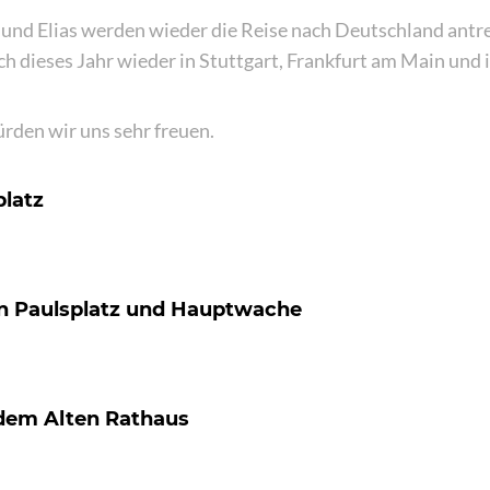
 und Elias werden wieder die Reise nach Deutschland antre
ch dieses Jahr wieder in Stuttgart, Frankfurt am Main und i
rden wir uns sehr freuen.
platz
n Paulsplatz und Hauptwache
 dem Alten Rathaus