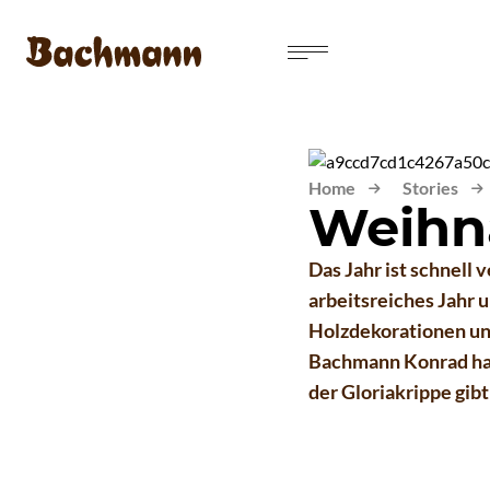

Home
Stories


Weihn
Das Jahr ist schnell 
arbeitsreiches Jahr 
Holzdekorationen un
Bachmann Konrad hat
der Gloriakrippe gib