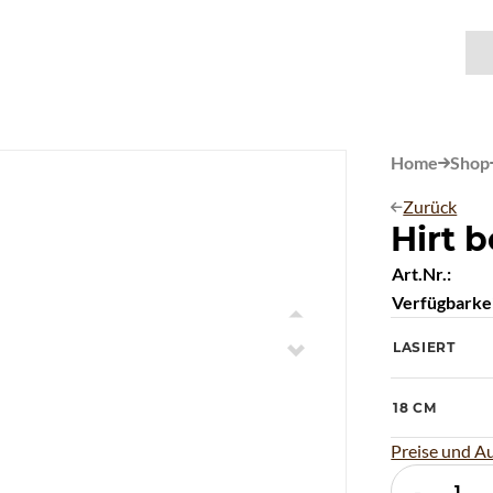
Home
Shop

Zurück

Hirt b
Art.Nr.:
Verfügbarkei

LASIERT

18 CM
Preise und A
-