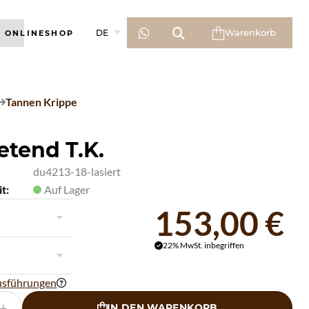



Warenkorb
DE
ONLINESHOP

Tannen Krippe

etend T.K.
du4213-18-lasiert
t:
Auf Lager
153,00 €

22% MwSt. inbegriffen


usführungen

+
IN DEN WARENKORB
